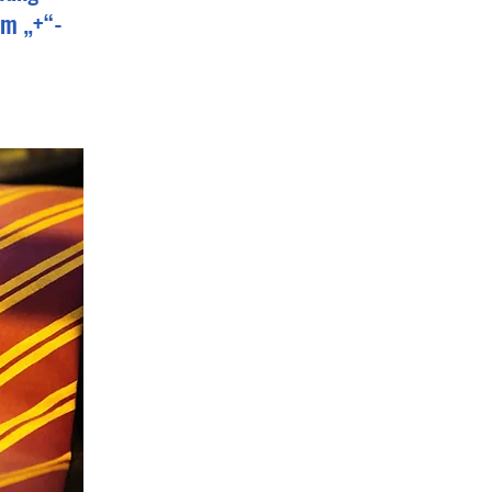
im „+“-